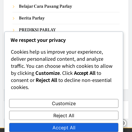
Belajar Cara Pasang Parlay
Berita Parlay
PREDIKSI PARLAY
We respect your privacy
Prediksi Parlay Malam Hari Ini
Cookies help us improve your experience,
deliver personalized content, and analyze
traffic. You can choose which cookies to allow
by clicking
Customize
. Click
Accept All
to
consent or
Reject All
to decline non-essential
cookies.
Customize
Reject All
Accept All