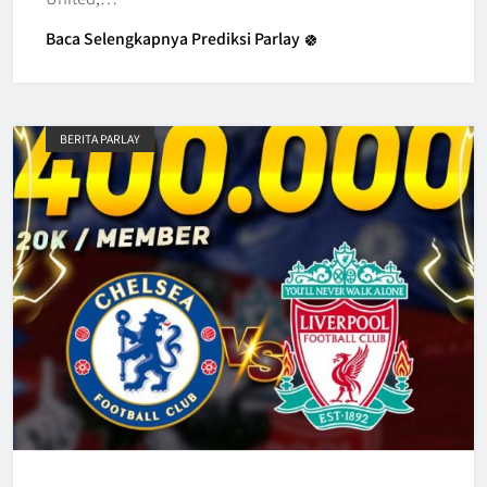
Baca Selengkapnya Prediksi Parlay
BERITA PARLAY