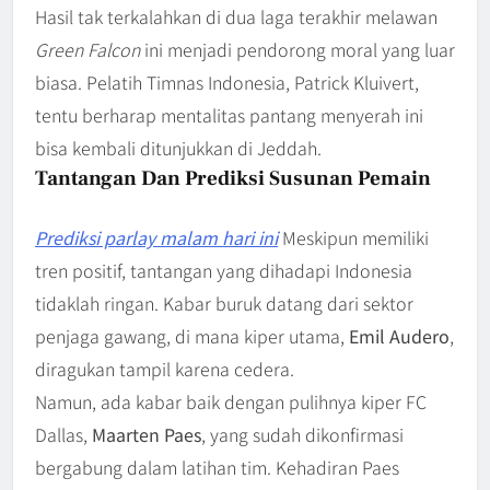
Hasil tak terkalahkan di dua laga terakhir melawan
Green Falcon
ini menjadi pendorong moral yang luar
biasa. Pelatih Timnas Indonesia, Patrick Kluivert,
tentu berharap mentalitas pantang menyerah ini
bisa kembali ditunjukkan di Jeddah.
Tantangan Dan Prediksi Susunan Pemain
Prediksi parlay malam hari ini
Meskipun memiliki
tren positif, tantangan yang dihadapi Indonesia
tidaklah ringan. Kabar buruk datang dari sektor
penjaga gawang, di mana kiper utama,
Emil Audero
,
diragukan tampil karena cedera.
Namun, ada kabar baik dengan pulihnya kiper FC
Dallas,
Maarten Paes
, yang sudah dikonfirmasi
bergabung dalam latihan tim. Kehadiran Paes