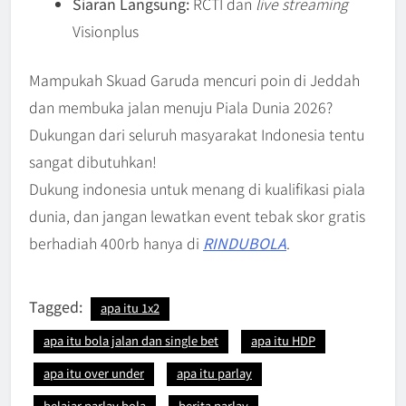
Siaran Langsung:
RCTI dan
live streaming
Visionplus
Mampukah Skuad Garuda mencuri poin di Jeddah
dan membuka jalan menuju Piala Dunia 2026?
Dukungan dari seluruh masyarakat Indonesia tentu
sangat dibutuhkan!
Dukung indonesia untuk menang di kualifikasi piala
dunia, dan jangan lewatkan event tebak skor gratis
berhadiah 400rb hanya di
RINDUBOLA
.
Tagged:
apa itu 1x2
apa itu bola jalan dan single bet
apa itu HDP
apa itu over under
apa itu parlay
belajar parlay bola
berita parlay