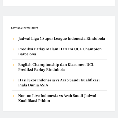
POSTINGAN SEBELUMNYA
Jadwal Liga 1 Super League Indonesia Rindubola
Prediksi Parlay Malam Hari ini UCL Champion
Barcelona
English Championship dan Klasemen UCL
Prediksi Parlay Rindubola
Hasil Skor Indonesia vs Arab Saudi Kualifikasi
Piala Dunia ASIA
Nonton Live Indonesia vs Arab Saudi Jadwal
Kualifikasi Pildun