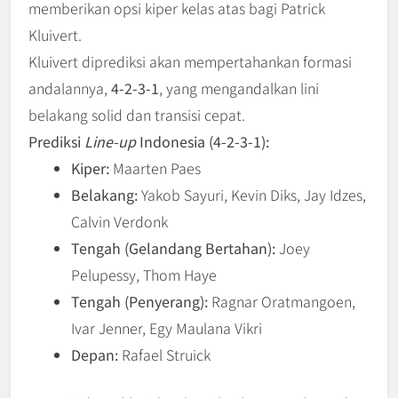
memberikan opsi kiper kelas atas bagi Patrick
Kluivert.
Kluivert diprediksi akan mempertahankan formasi
andalannya,
4-2-3-1
, yang mengandalkan lini
belakang solid dan transisi cepat.
Prediksi
Line-up
Indonesia (4-2-3-1):
Kiper:
Maarten Paes
Belakang:
Yakob Sayuri, Kevin Diks, Jay Idzes,
Calvin Verdonk
Tengah (Gelandang Bertahan):
Joey
Pelupessy, Thom Haye
Tengah (Penyerang):
Ragnar Oratmangoen,
Ivar Jenner, Egy Maulana Vikri
Depan:
Rafael Struick