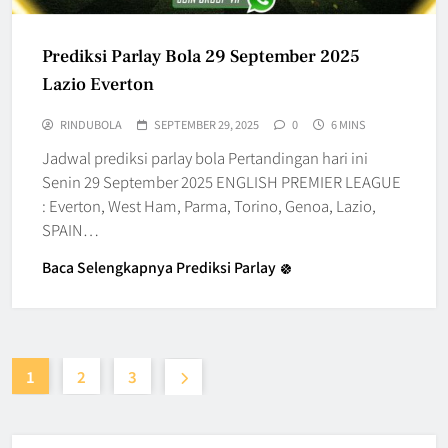
Prediksi Parlay Bola 29 September 2025
Lazio Everton
RINDUBOLA
SEPTEMBER 29, 2025
0
6 MINS
Jadwal prediksi parlay bola Pertandingan hari ini
Senin 29 September 2025 ENGLISH PREMIER LEAGUE
: Everton, West Ham, Parma, Torino, Genoa, Lazio,
SPAIN…
Baca Selengkapnya Prediksi Parlay
1
2
3