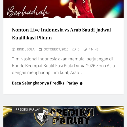
Nonton Live Indonesia vs Arab Saudi Jadwal
Kualifikasi Pildun
RINDUBOLA
OCTOBER 7, 2025
0
4 MINS
Tim Nasional Indonesia akan memulai perjuangan di
Ronde Keempat Kualifikasi Piala Dunia 2026 Zona Asia
dengan menghadapi tim kuat, Arab…
Baca Selengkapnya Prediksi Parlay
PREDIKSI PARLAY