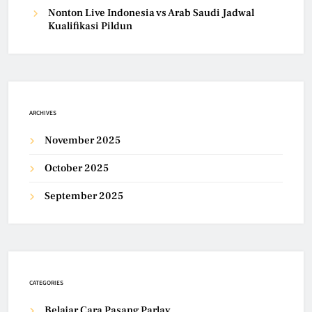
Nonton Live Indonesia vs Arab Saudi Jadwal
Kualifikasi Pildun
ARCHIVES
November 2025
October 2025
September 2025
CATEGORIES
Belajar Cara Pasang Parlay