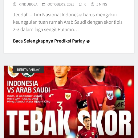
RINDUBOLA
OCTOBER 9, 2025
0
5 MINS
Jeddah – Tim Nasional Indonesia harus mengakui
keunggulan tuan rumah Arab Saudi dengan skor tipis
2-3 dalam laga sengit Putaran…
Baca Selengkapnya Prediksi Parlay
BERITA PARLAY