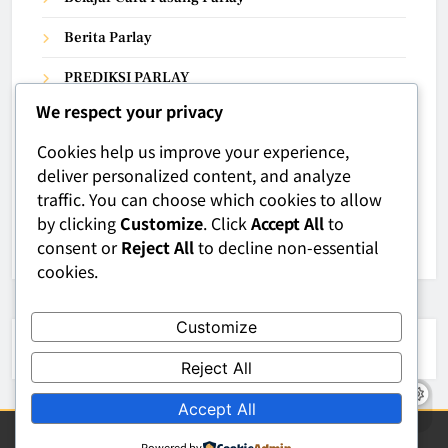
Berita Parlay
PREDIKSI PARLAY
We respect your privacy
Prediksi Parlay Malam Hari Ini
Cookies help us improve your experience,
deliver personalized content, and analyze
traffic. You can choose which cookies to allow
by clicking
Customize
. Click
Accept All
to
consent or
Reject All
to decline non-essential
cookies.
Customize
Reject All
Accept All
Copyright @singsbox.com (RINDUBOLA)Developed By
Powered by