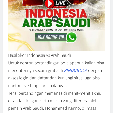
Hasil Skor Indonesia vs Arab Saudi
Untuk nonton pertandingan bola apapun kalian bisa
menontonnya secara gratis di
RINDUBOLA
dengan
akses login dan daftar dan kunjungi situs juga bisa
nonton live tanpa ada halangan.
Tensi pertandingan memanas di menit-menit akhir,
ditandai dengan kartu merah yang diterima oleh
pemain Arab Saudi, Mohammed Kanno, di masa