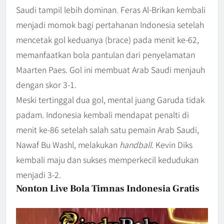
Saudi tampil lebih dominan. Feras Al-Brikan kembali
menjadi momok bagi pertahanan Indonesia setelah
mencetak gol keduanya (brace) pada menit ke-62,
memanfaatkan bola pantulan dari penyelamatan
Maarten Paes. Gol ini membuat Arab Saudi menjauh
dengan skor 3-1.
Meski tertinggal dua gol, mental juang Garuda tidak
padam. Indonesia kembali mendapat penalti di
menit ke-86 setelah salah satu pemain Arab Saudi,
Nawaf Bu Washl, melakukan
handball
. Kevin Diks
kembali maju dan sukses memperkecil kedudukan
menjadi 3-2.
Nonton Live Bola Timnas Indonesia Gratis