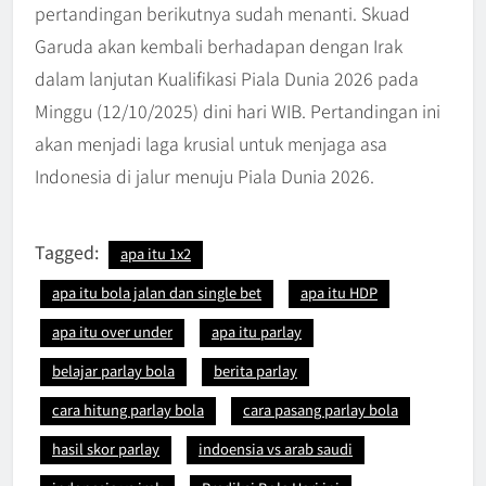
pertandingan berikutnya sudah menanti. Skuad
Garuda akan kembali berhadapan dengan Irak
dalam lanjutan Kualifikasi Piala Dunia 2026 pada
Minggu (12/10/2025) dini hari WIB. Pertandingan ini
akan menjadi laga krusial untuk menjaga asa
Indonesia di jalur menuju Piala Dunia 2026.
Tagged:
apa itu 1x2
apa itu bola jalan dan single bet
apa itu HDP
apa itu over under
apa itu parlay
belajar parlay bola
berita parlay
cara hitung parlay bola
cara pasang parlay bola
hasil skor parlay
indoensia vs arab saudi