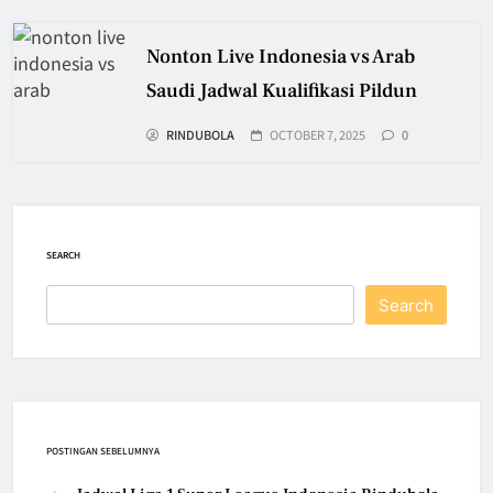
Nonton Live Indonesia vs Arab
Saudi Jadwal Kualifikasi Pildun
RINDUBOLA
OCTOBER 7, 2025
0
SEARCH
Search
POSTINGAN SEBELUMNYA