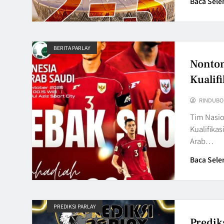
Baca Sele
BERITA PARLAY
Nonton
Kualif
RINDUBO
Tim Nasio
Kualifika
Arab…
Baca Sele
PREDIKSI PARLAY
Predik