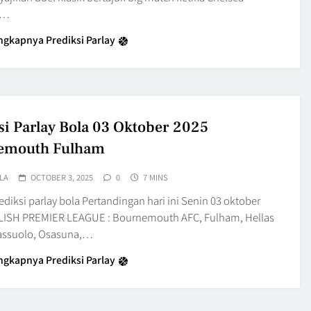
u…
ngkapnya Prediksi Parlay
si Parlay Bola 03 Oktober 2025
emouth Fulham
LA
OCTOBER 3, 2025
0
7 MINS
diksi parlay bola Pertandingan hari ini Senin 03 oktober
ISH PREMIER LEAGUE : Bournemouth AFC, Fulham, Hellas
assuolo, Osasuna,…
ngkapnya Prediksi Parlay