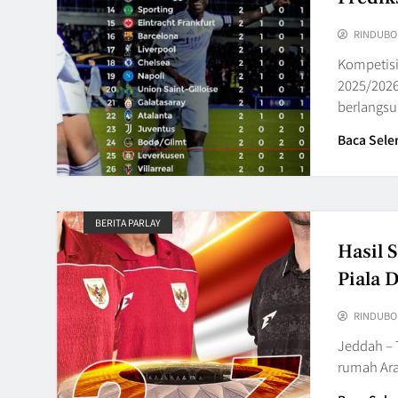
RINDUBO
Kompetisi
2025/2026
berlangs
Baca Sele
BERITA PARLAY
Hasil 
Piala 
RINDUBO
Jeddah – 
rumah Ara