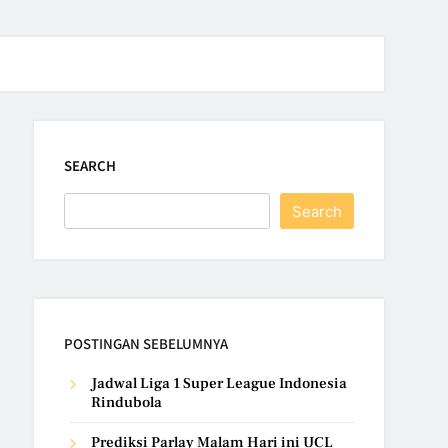
SEARCH
Search
POSTINGAN SEBELUMNYA
Jadwal Liga 1 Super League Indonesia
Rindubola
Prediksi Parlay Malam Hari ini UCL