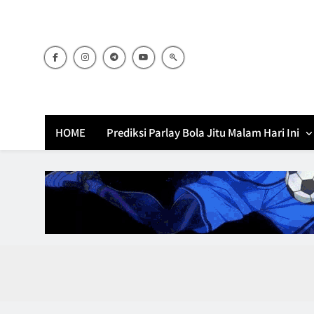
Skip
to
content
HOME
Prediksi Parlay Bola Jitu Malam Hari Ini