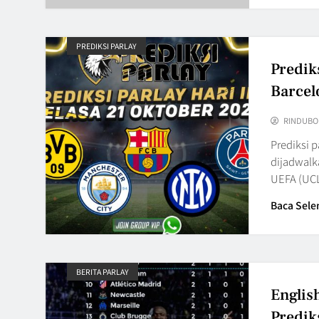
PREDIKSI PARLAY
Predik
Barcel
RINDUBO
Prediksi p
dijadwalka
UEFA (UC
Baca Sele
BERITA PARLAY
Englis
Predik