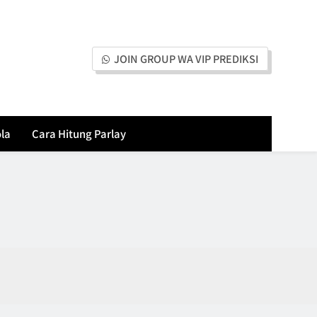
JOIN GROUP WA VIP PREDIKSI
 Bola Malam Hari Ini
dingan Dan Hasil Skor Bola Malam Hari Ini Liga Indonesia Maupun
 Berita Update
 Akurat
ola
Cara Hitung Parlay