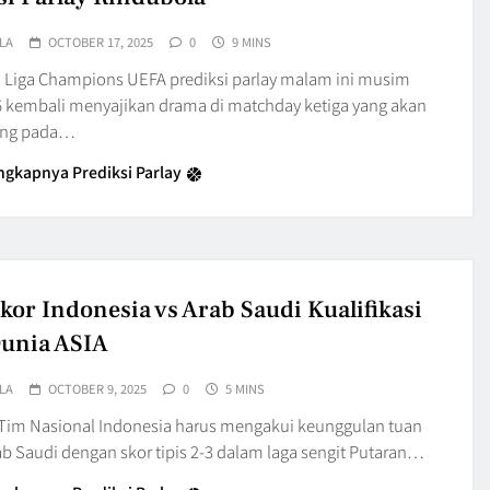
LA
OCTOBER 17, 2025
0
9 MINS
 Liga Champions UEFA prediksi parlay malam ini musim
 kembali menyajikan drama di matchday ketiga yang akan
ung pada…
ngkapnya Prediksi Parlay
Skor Indonesia vs Arab Saudi Kualifikasi
Dunia ASIA
LA
OCTOBER 9, 2025
0
5 MINS
Tim Nasional Indonesia harus mengakui keunggulan tuan
b Saudi dengan skor tipis 2-3 dalam laga sengit Putaran…