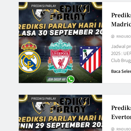
PREDIKSI PARLAY
Predik
Madrid
RINDUBO
Jadwal pr
2025 : UE
Club Brug
Baca Sele
PREDIKSI PARLAY
Predik
Everto
RINDUBO